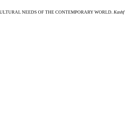
رسول کریم ﷺ کی تعلیمات اور : TEACHINGS OF THE PROPHET MUHAMMAD (ﷺ) AND THE CULTURAL NEEDS OF THE CONTEMPORARY WORLD.
Kashf