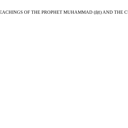
عصرِ حاضر کی تہذیبی ضرورتیں